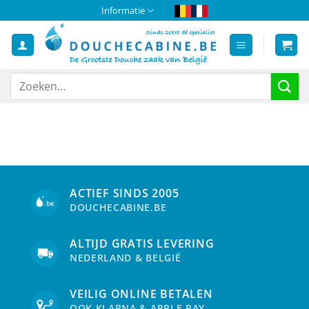
Ga
Informatie
naar
inhoud
Zoeken
naar:
ACTIEF SINDS 2005
DOUCHECABINE.BE
ALTIJD GRATIS LEVERING
NEDERLAND & BELGIË
VEILIG ONLINE BETALEN
OOK KLARNA & APPLE PAY