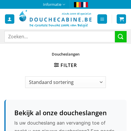
Ga
Informatie
naar
inhoud
Zoeken
naar:
Doucheslangen
FILTER
Bekijk al onze doucheslangen
Is uw doucheslang aan vervanging toe of
zoekt u een nieuwe doucheslang? Een goede