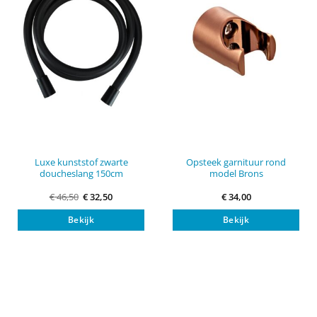
Luxe kunststof zwarte
Opsteek garnituur rond
doucheslang 150cm
model Brons
Oorspronkelijke
Huidige
€
46,50
€
32,50
€
34,00
prijs
prijs
was:
is:
Bekijk
Bekijk
€ 46,50.
€ 32,50.