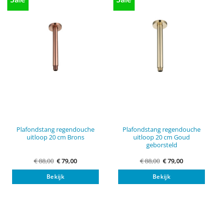
Plafondstang regendouche
Plafondstang regendouche
uitloop 20 cm Brons
uitloop 20 cm Goud
geborsteld
Oorspronkelijke
Huidige
Oorspronkelijke
Huidige
€
88,00
€
79,00
€
88,00
€
79,00
prijs
prijs
prijs
prijs
was:
is:
was:
is:
Bekijk
Bekijk
€ 88,00.
€ 79,00.
€ 88,00.
€ 79,00.