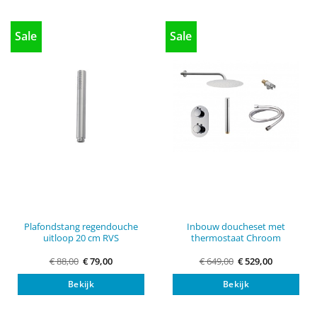
Sale
Sale
Plafondstang regendouche
Inbouw doucheset met
uitloop 20 cm RVS
thermostaat Chroom
Oorspronkelijke
Huidige
Oorspronkelijke
Huidige
€
88,00
€
79,00
€
649,00
€
529,00
prijs
prijs
prijs
prijs
was:
is:
was:
is:
Bekijk
Bekijk
€ 88,00.
€ 79,00.
€ 649,00.
€ 529,00.