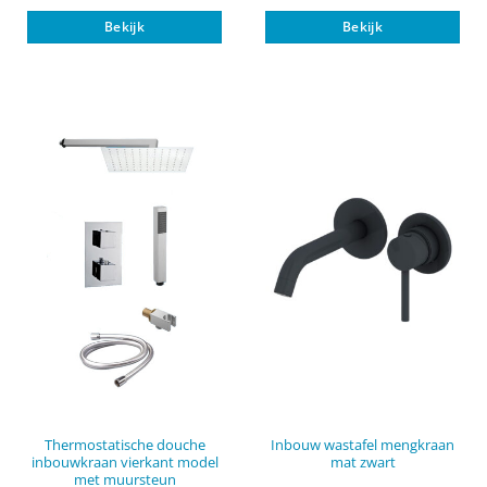
prijs
prijs
Dit
was:
is:
Bekijk
Bekijk
€ 945,00.
€ 745,00.
pro
heef
mee
vari
Dez
opti
kan
gek
wor
op
de
pro
Thermostatische douche
Inbouw wastafel mengkraan
inbouwkraan vierkant model
mat zwart
met muursteun