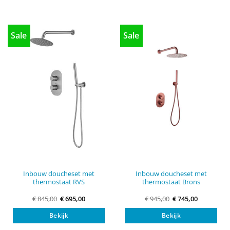
Sale
Sale
Inbouw doucheset met
Inbouw doucheset met
thermostaat RVS
thermostaat Brons
Oorspronkelijke
Huidige
Oorspronkelijke
Huidige
€
845,00
€
695,00
€
945,00
€
745,00
prijs
prijs
prijs
prijs
was:
is:
was:
is:
Bekijk
Bekijk
€ 845,00.
€ 695,00.
€ 945,00.
€ 745,00.