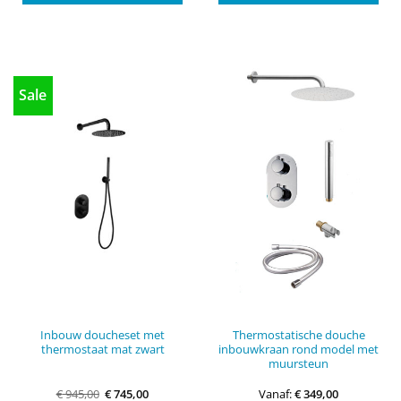
Sale
Inbouw doucheset met
Thermostatische douche
thermostaat mat zwart
inbouwkraan rond model met
muursteun
Oorspronkelijke
Huidige
€
945,00
€
745,00
Vanaf:
€
349,00