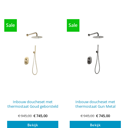
Sale
Sale
Inbouw doucheset met
Inbouw doucheset met
thermostaat Goud geborsteld
thermostaat Gun Metal
Oorspronkelijke
Huidige
Oorspronkelijke
Huidige
€
945,00
€
745,00
€
945,00
€
745,00
prijs
prijs
prijs
prijs
was:
is:
was:
is:
Bekijk
Bekijk
€ 945,00.
€ 745,00.
€ 945,00.
€ 745,00.