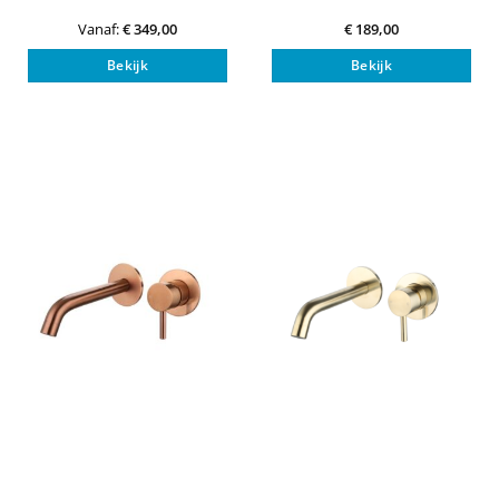
Vanaf:
€
349,00
€
189,00
Dit
Bekijk
Bekijk
product
heeft
meerdere
variaties.
Deze
optie
kan
gekozen
worden
op
de
productpagina