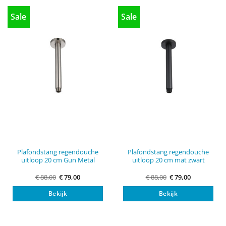
Sale
Sale
Plafondstang regendouche
Plafondstang regendouche
uitloop 20 cm Gun Metal
uitloop 20 cm mat zwart
Oorspronkelijke
Huidige
Oorspronkelijke
Huidige
€
88,00
€
79,00
€
88,00
€
79,00
prijs
prijs
prijs
prijs
was:
is:
was:
is:
Bekijk
Bekijk
€ 88,00.
€ 79,00.
€ 88,00.
€ 79,00.