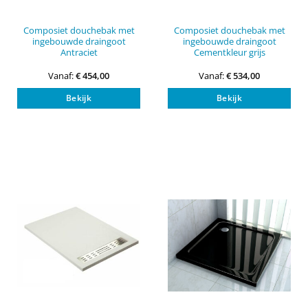
Composiet douchebak met
Composiet douchebak met
ingebouwde draingoot
ingebouwde draingoot
Antraciet
Cementkleur grijs
Vanaf:
€
454,00
Vanaf:
€
534,00
Dit
Dit
Bekijk
Bekijk
product
pro
heeft
heef
meerdere
mee
variaties.
vari
Deze
Dez
optie
opti
kan
kan
gekozen
gek
worden
wor
op
op
de
de
productpagina
pro