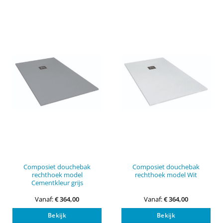
variaties.
vari
Deze
Dez
optie
opti
kan
kan
gekozen
gek
worden
wor
op
op
de
de
productpagina
pro
Composiet douchebak
Composiet douchebak
rechthoek model
rechthoek model Wit
Cementkleur grijs
Vanaf:
€
364,00
Vanaf:
€
364,00
Dit
Dit
Bekijk
Bekijk
product
pro