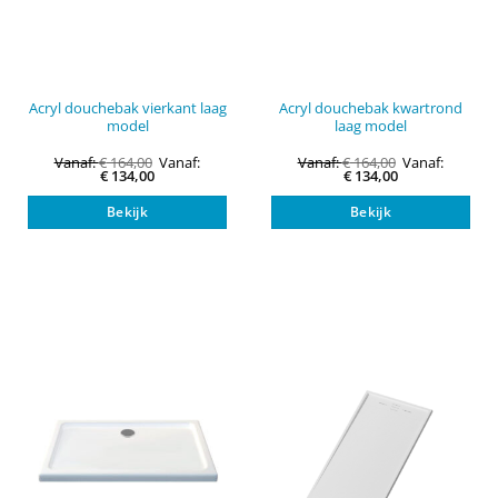
Acryl douchebak vierkant laag
Acryl douchebak kwartrond
model
laag model
Vanaf:
€
164,00
Vanaf:
Vanaf:
€
164,00
Vanaf:
€
134,00
€
134,00
Dit
Dit
Bekijk
Bekijk
product
pro
heeft
heef
meerdere
mee
variaties.
vari
Deze
Dez
optie
opti
kan
kan
gekozen
gek
worden
wor
op
op
de
de
productpagina
pro