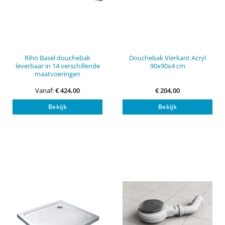
Riho Basel douchebak
Douchebak Vierkant Acryl
leverbaar in 14 verschillende
90x90x4 cm
maatvoeringen
Vanaf:
€
424,00
€
204,00
Dit
Bekijk
Bekijk
product
heeft
meerdere
variaties.
Deze
optie
kan
gekozen
worden
op
de
productpagina