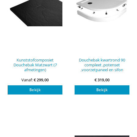
de
de
productpagina
pro
Kunststofcomposiet
Douchebak kwartrond 90
Douchebak Matzwart (7
compleet ,potenset
afmetingen)
,voorzetpaneel en sifon
Vanaf:
€
299,00
€
319,00
Dit
Bekijk
Bekijk
product
heeft
meerdere
variaties.
Deze
optie
kan
gekozen