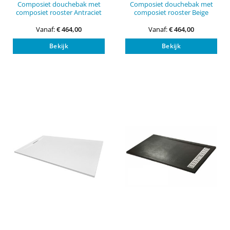
Composiet douchebak met
Composiet douchebak met
composiet rooster Antraciet
composiet rooster Beige
Vanaf:
€
464,00
Vanaf:
€
464,00
Dit
Dit
Bekijk
Bekijk
product
pro
heeft
heef
meerdere
mee
variaties.
vari
Deze
Dez
optie
opti
kan
kan
gekozen
gek
worden
wor
op
op
de
de
productpagina
pro