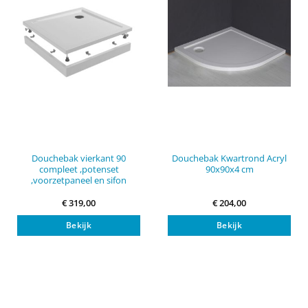
worden
op
de
productpagina
Douchebak vierkant 90
Douchebak Kwartrond Acryl
compleet ,potenset
90x90x4 cm
,voorzetpaneel en sifon
€
319,00
€
204,00
Bekijk
Bekijk