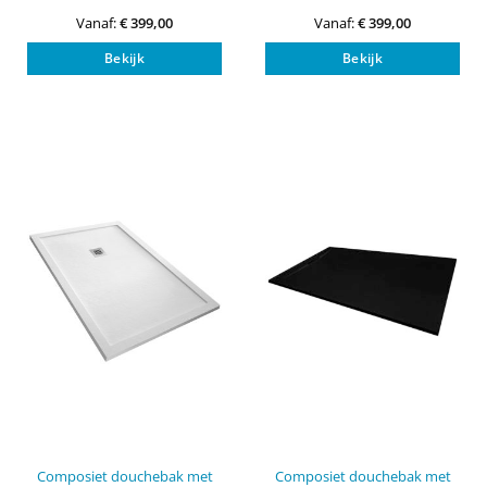
Vanaf:
€
399,00
Vanaf:
€
399,00
Dit
Dit
Bekijk
Bekijk
product
pro
heeft
heef
meerdere
mee
variaties.
vari
Deze
Dez
optie
opti
kan
kan
gekozen
gek
worden
wor
op
op
de
de
productpagina
pro
Composiet douchebak met
Composiet douchebak met