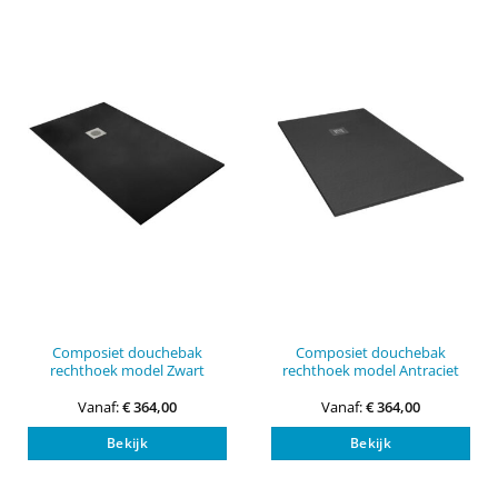
Deze
Dez
optie
opti
kan
kan
gekozen
gek
worden
wor
op
op
de
de
productpagina
pro
Composiet douchebak
Composiet douchebak
rechthoek model Zwart
rechthoek model Antraciet
Vanaf:
€
364,00
Vanaf:
€
364,00
Dit
Dit
Bekijk
Bekijk
product
pro
heeft
heef
meerdere
mee