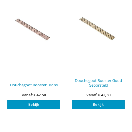
kan
kan
gekozen
gek
worden
wor
op
op
de
de
productpagina
pro
Douchegoot Rooster Goud
Douchegoot Rooster Brons
Geborsteld
Vanaf:
€
42,50
Vanaf:
€
42,50
Dit
Dit
Bekijk
Bekijk
product
pro
heeft
heef
meerdere
mee
variaties.
vari
Deze
Dez