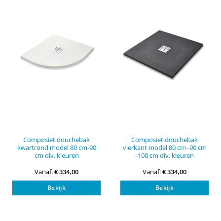
optie
opti
kan
kan
gekozen
gek
worden
wor
op
op
de
de
productpagina
pro
Composiet douchebak
Composiet douchebak
kwartrond model 80 cm-90
vierkant model 80 cm -90 cm
cm div. kleuren
-100 cm div. kleuren
Vanaf:
€
334,00
Vanaf:
€
334,00
Dit
Dit
Bekijk
Bekijk
product
pro
heeft
heef
meerdere
mee
variaties.
vari