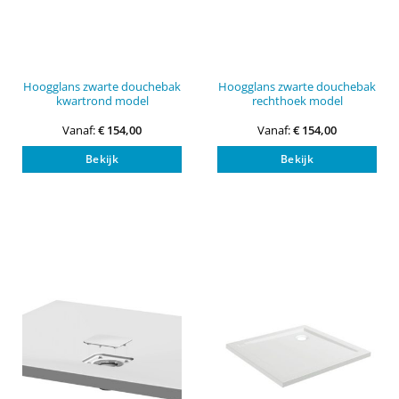
Hoogglans zwarte douchebak
Hoogglans zwarte douchebak
kwartrond model
rechthoek model
Vanaf:
€
154,00
Vanaf:
€
154,00
Dit
Dit
Bekijk
Bekijk
product
pro
heeft
heef
meerdere
mee
variaties.
vari
Deze
Dez
optie
opti
kan
kan
gekozen
gek
worden
wor
op
op
de
de
productpagina
pro