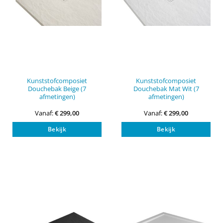
Kunststofcomposiet
Kunststofcomposiet
Douchebak Beige (7
Douchebak Mat Wit (7
afmetingen)
afmetingen)
Vanaf:
€
299,00
Vanaf:
€
299,00
Dit
Dit
Bekijk
Bekijk
product
pro
heeft
heef
meerdere
mee
variaties.
vari
Deze
Dez
optie
opti
kan
kan
gekozen
gek
worden
wor
op
op