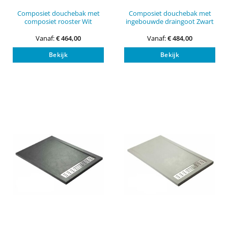
Composiet douchebak met
Composiet douchebak met
composiet rooster Wit
ingebouwde draingoot Zwart
Vanaf:
€
464,00
Vanaf:
€
484,00
Dit
Dit
Bekijk
Bekijk
product
pro
heeft
heef
meerdere
mee
variaties.
vari
Deze
Dez
optie
opti
kan
kan
gekozen
gek
worden
wor
op
op
de
de
productpagina
pro