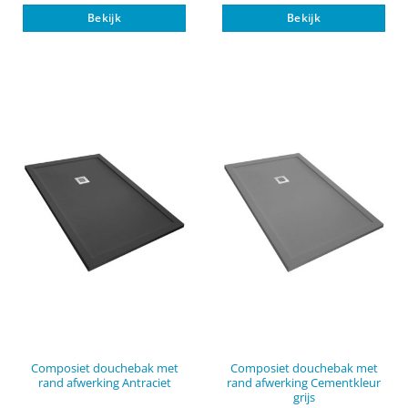
Dit
Dit
Bekijk
Bekijk
product
pro
heeft
heef
meerdere
mee
variaties.
vari
Deze
Dez
optie
opti
kan
kan
gekozen
gek
worden
wor
op
op
de
de
productpagina
pro
Composiet douchebak met
Composiet douchebak met
rand afwerking Antraciet
rand afwerking Cementkleur
grijs