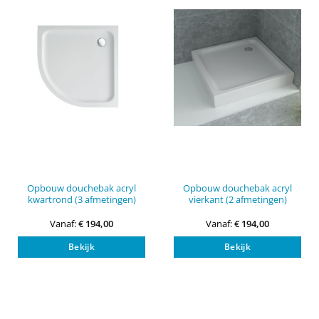
Opbouw douchebak acryl
Opbouw douchebak acryl
kwartrond (3 afmetingen)
vierkant (2 afmetingen)
Vanaf:
€
194,00
Vanaf:
€
194,00
Dit
Dit
Bekijk
Bekijk
product
pro
heeft
heef
meerdere
mee
variaties.
vari
Deze
Dez