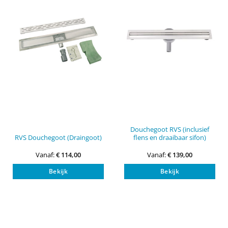
Douchegoot RVS (inclusief
RVS Douchegoot (Draingoot)
flens en draaibaar sifon)
Vanaf:
€
114,00
Vanaf:
€
139,00
Dit
Dit
Bekijk
Bekijk
product
pro
heeft
heef
meerdere
mee
variaties.
vari
Deze
Dez
optie
opti