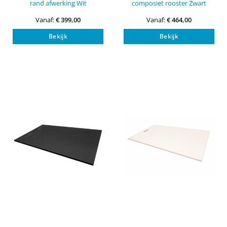
rand afwerking Wit
composiet rooster Zwart
Vanaf:
€
399,00
Vanaf:
€
464,00
Dit
Dit
Bekijk
Bekijk
product
pro
heeft
heef
meerdere
mee
variaties.
vari
Deze
Dez
optie
opti
kan
kan
gekozen
gek
worden
wor
op
op
de
de
productpagina
pro