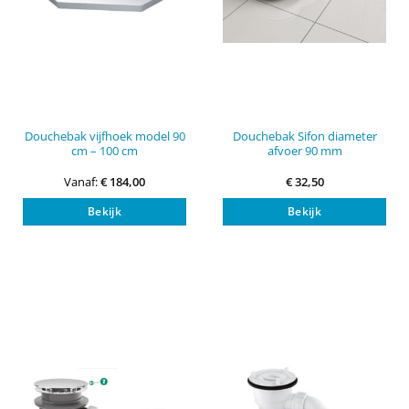
Douchebak vijfhoek model 90
Douchebak Sifon diameter
cm – 100 cm
afvoer 90 mm
Vanaf:
€
184,00
€
32,50
Dit
Bekijk
Bekijk
product
heeft
meerdere
variaties.
Deze
optie
kan
gekozen
worden
op
de