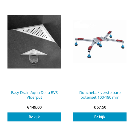
Deze
Dez
optie
opti
kan
kan
gekozen
gek
worden
wor
op
op
de
de
productpagina
pro
Easy Drain Aqua Delta RVS
Douchebak verstelbare
Vloerput
potenset 100-180 mm
€
149,00
€
57,50
Bekijk
Bekijk