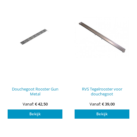
optie
opti
kan
kan
gekozen
gek
worden
wor
op
op
de
de
productpagina
pro
Douchegoot Rooster Gun
RVS Tegelrooster voor
Metal
douchegoot
Vanaf:
€
42,50
Vanaf:
€
39,00
Dit
Dit
Bekijk
Bekijk
product
pro
heeft
heef
meerdere
mee
variaties.
vari