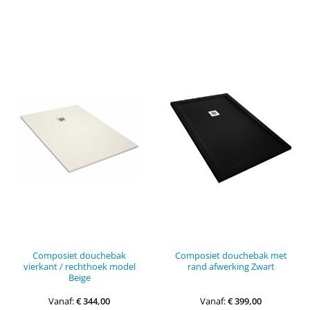
heeft
heef
meerdere
mee
variaties.
vari
Deze
Dez
optie
opti
kan
kan
gekozen
gek
worden
wor
op
op
de
de
productpagina
pro
Composiet douchebak
Composiet douchebak met
vierkant / rechthoek model
rand afwerking Zwart
Beige
Vanaf:
€
344,00
Vanaf:
€
399,00