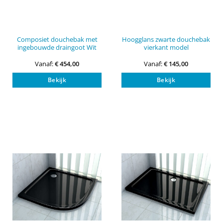
Composiet douchebak met
Hoogglans zwarte douchebak
ingebouwde draingoot Wit
vierkant model
Vanaf:
€
454,00
Vanaf:
€
145,00
Dit
Dit
Bekijk
Bekijk
product
pro
heeft
heef
meerdere
mee
variaties.
vari
Deze
Dez
optie
opti
kan
kan
gekozen
gek
worden
wor
op
op
de
de
productpagina
pro