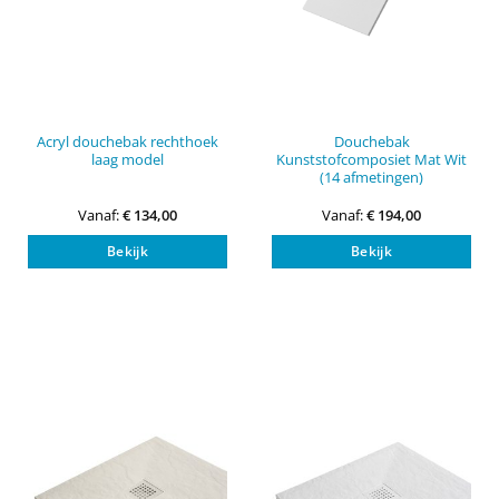
Acryl douchebak rechthoek
Douchebak
laag model
Kunststofcomposiet Mat Wit
(14 afmetingen)
Vanaf:
€
134,00
Vanaf:
€
194,00
Dit
Dit
Bekijk
Bekijk
product
pro
heeft
heef
meerdere
mee
variaties.
vari
Deze
Dez
optie
opti
kan
kan
gekozen
gek
worden
wor
op
op
de
de
productpagina
pro