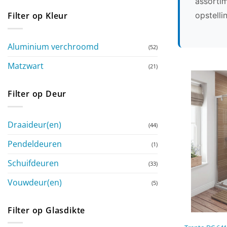
assortim
opstelli
Filter op Kleur
Aluminium verchroomd
(52)
Matzwart
(21)
Filter op Deur
Draaideur(en)
(44)
Pendeldeuren
(1)
Schuifdeuren
(33)
Vouwdeur(en)
(5)
Filter op Glasdikte