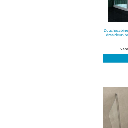
Douchecabine
draaideur (b
Vana