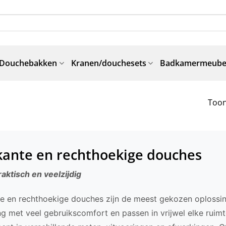
Douchebakken
Kranen/douchesets
Badkamermeube
Toon
kante en rechthoekige douches
raktisch en veelzijdig
te en rechthoekige douches zijn de meest gekozen oplossi
ing met veel gebruikscomfort en passen in vrijwel elke ruim