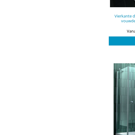
Vierkante 
vouwde
Vana