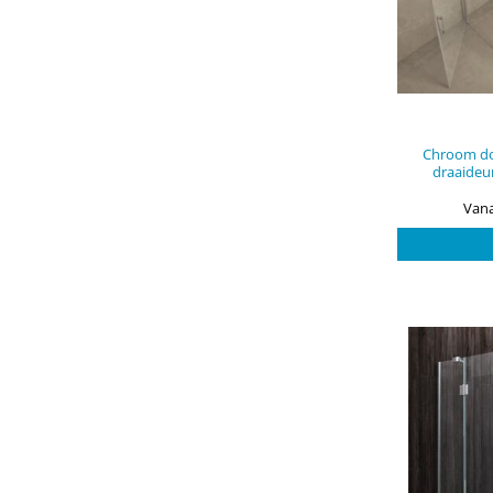
Chroom d
draaideu
Vana