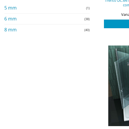
Trento DC.641
com
5 mm
(1)
Vana
6 mm
(38)
8 mm
(40)