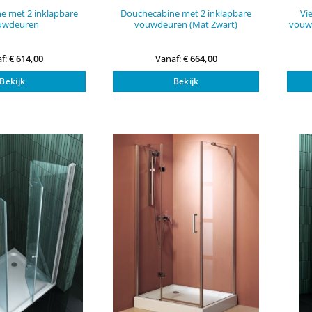
e met 2 inklapbare
Douchecabine met 2 inklapbare
Vi
uwdeuren
vouwdeuren (Mat Zwart)
vouw
f:
€
614,00
Vanaf:
€
664,00
Dit
Dit
Bekijk
Bekijk
product
product
heeft
heeft
meerdere
meerdere
variaties.
variaties.
Deze
Deze
optie
optie
kan
kan
gekozen
gekozen
worden
worden
op
op
de
de
productpagina
productpagi