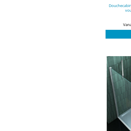
Douchecabin
vo
Vana