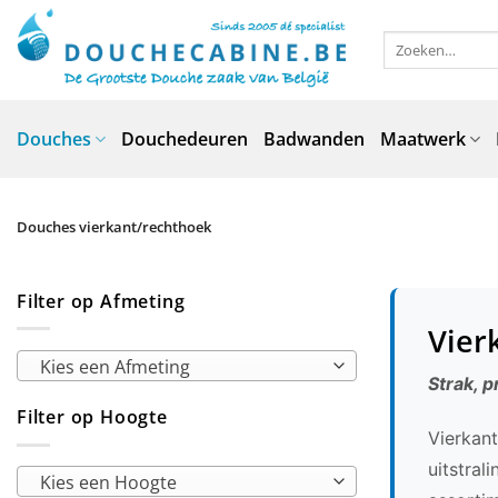
Ga
naar
Zoeken
naar:
inhoud
Douches
Douchedeuren
Badwanden
Maatwerk
Douches vierkant/rechthoek
Filter op Afmeting
Vier
Kies een Afmeting
Strak, p
Filter op Hoogte
Vierkan
uitstral
Kies een Hoogte