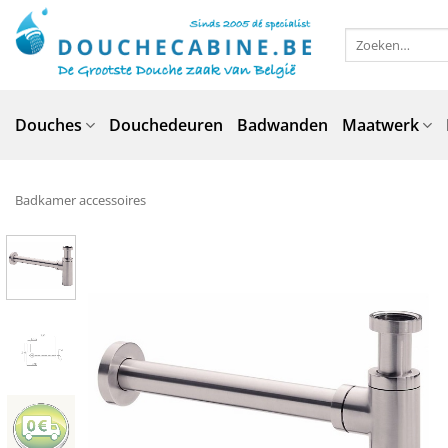
Ga
naar
Zoeken
naar:
inhoud
Douches
Douchedeuren
Badwanden
Maatwerk
Badkamer accessoires