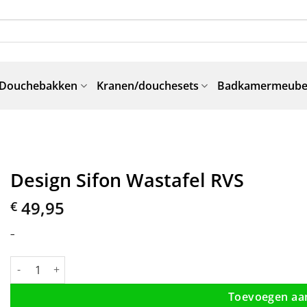
Douchebakken
Kranen/douchesets
Badkamermeube
Design Sifon Wastafel RVS
49,95
€
–
Design Sifon Wastafel RVS aantal
Toevoegen aa