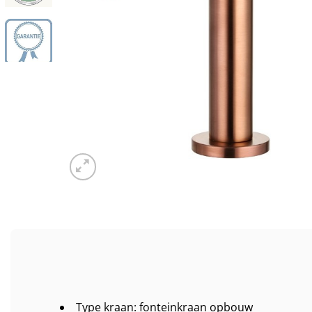
Type kraan: fonteinkraan opbouw