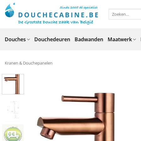
Ga
naar
Zoeken
naar:
inhoud
Douches
Douchedeuren
Badwanden
Maatwerk
Kranen & Douchepanelen