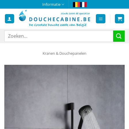
Ga
Informatie
naar
inhoud
Zoeken
naar:
Kranen & Douchepanelen