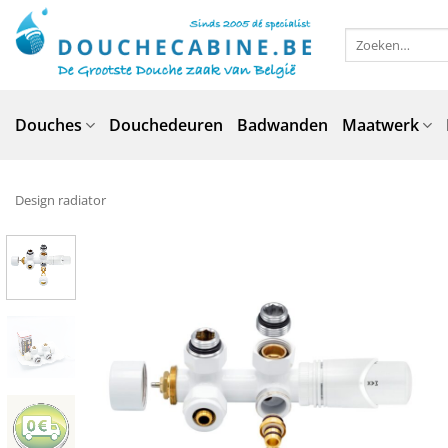
Ga
naar
Zoeken
naar:
inhoud
Douches
Douchedeuren
Badwanden
Maatwerk
Design radiator