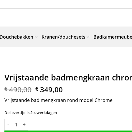
Douchebakken
Kranen/douchesets
Badkamermeube
Vrijstaande badmengkraan chr
Oorspronkelijke
Huidige
490,00
349,00
€
€
prijs
prijs
Vrijstaande bad mengkraan rond model Chrome
was:
is:
€ 490,00.
€ 349,00.
De levertijd is 2-4 werkdagen
Vrijstaande badmengkraan chrome aantal