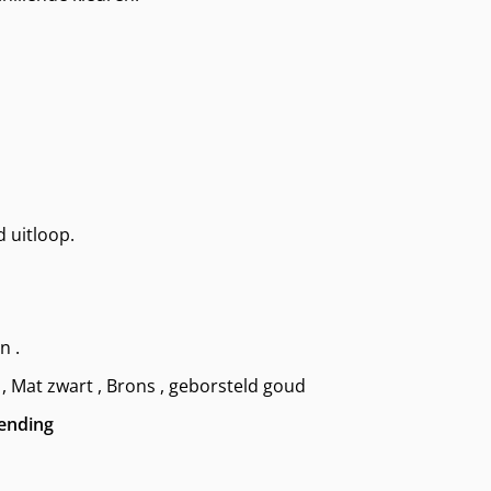
 uitloop.
n .
 , Mat zwart , Brons , geborsteld goud
zending