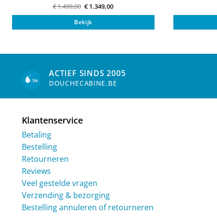
Oorspronkelijke
Huidige
€
1.499,00
€
1.349,00
prijs
prijs
was:
is:
Bekijk
€ 1.499,00.
€ 1.349,00.
ACTIEF SINDS 2005
DOUCHECABINE.BE
Klantenservice
Betaling
Bestelling
Retourneren
Reviews
Veel gestelde vragen
Verzending & bezorging
Bestelling annuleren of retourneren