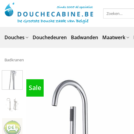
Ga
naar
Zoeken
naar:
inhoud
Douches
Douchedeuren
Badwanden
Maatwerk
Badkranen
Sale