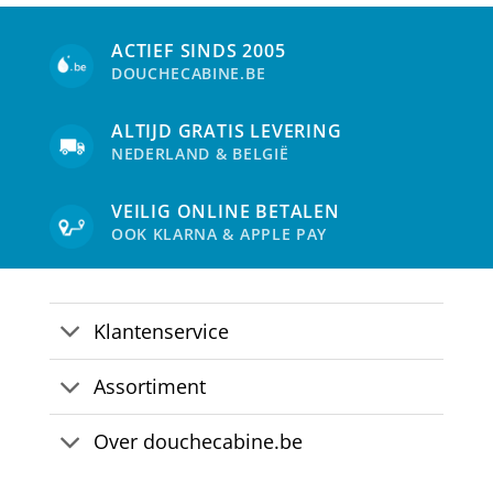
optie
opti
kan
kan
ACTIEF SINDS 2005
gekozen
gek
DOUCHECABINE.BE
worden
wor
op
op
de
de
ALTIJD GRATIS LEVERING
productpagina
pro
NEDERLAND & BELGIË
VEILIG ONLINE BETALEN
OOK KLARNA & APPLE PAY
Klantenservice
Assortiment
Over douchecabine.be