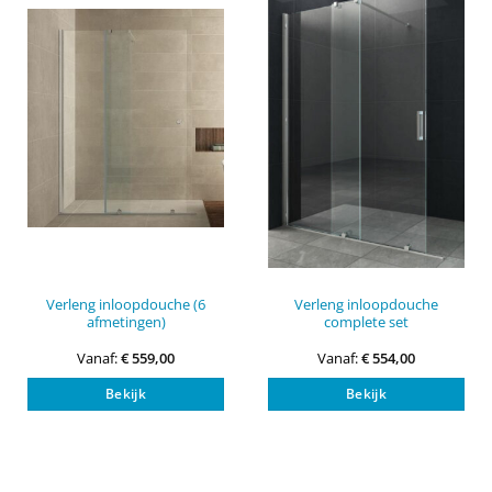
kan
kan
gekozen
gek
worden
wor
op
op
de
de
productpagina
pro
Verleng inloopdouche (6
Verleng inloopdouche
afmetingen)
complete set
Vanaf:
€
559,00
Vanaf:
€
554,00
Dit
Dit
Bekijk
Bekijk
product
pro
heeft
heef
meerdere
mee
variaties.
vari
Deze
Dez