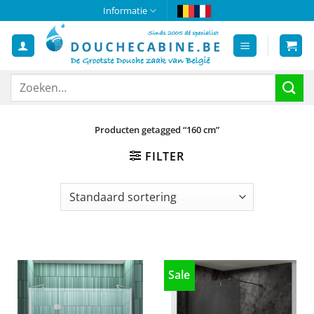
Ga
Informatie
naar
inhoud
Zoeken
naar:
Producten getagged “160 cm”
FILTER
Sale