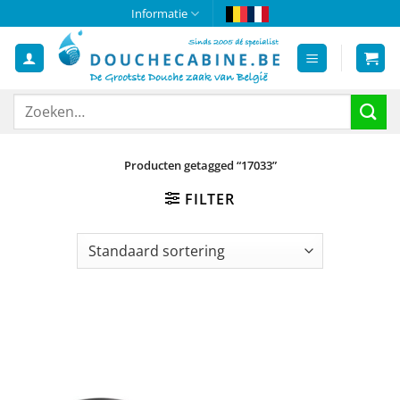
Ga
Informatie
naar
inhoud
Zoeken
naar:
Producten getagged “17033”
FILTER