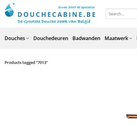
Skip
to
Search
for:
content
Douches
Douchedeuren
Badwanden
Maatwerk
Products tagged “7013”