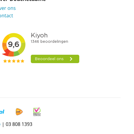
ver ons
ontact
e
| 03 808 1393