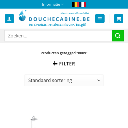
Ga
Informatie
naar
inhoud
Zoeken
naar:
Producten getagged “8009”
FILTER