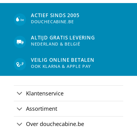
optie
kan
ACTIEF SINDS 2005
gekozen
DOUCHECABINE.BE
worden
op
de
ALTIJD GRATIS LEVERING
productpagina
NEDERLAND & BELGIË
VEILIG ONLINE BETALEN
OOK KLARNA & APPLE PAY
Klantenservice
Assortiment
Over douchecabine.be