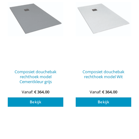
worden
wor
op
op
de
de
productpagina
pro
Composiet douchebak
Composiet douchebak
rechthoek model
rechthoek model Wit
Cementkleur grijs
Vanaf:
€
364,00
Vanaf:
€
364,00
Dit
Dit
Bekijk
Bekijk
product
pro
heeft
heef
meerdere
mee
variaties.
vari
Deze
Dez
optie
opti