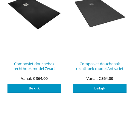
Composiet douchebak
Composiet douchebak
rechthoek model Zwart
rechthoek model Antraciet
Vanaf:
€
364,00
Vanaf:
€
364,00
Dit
Dit
Bekijk
Bekijk
product
pro
heeft
heef
meerdere
mee
variaties.
vari
Deze
Dez
optie
opti
kan
kan
gekozen
gek