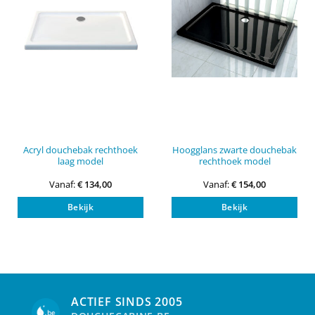
Acryl douchebak rechthoek
Hoogglans zwarte douchebak
laag model
rechthoek model
Vanaf:
€
134,00
Vanaf:
€
154,00
Dit
Dit
Bekijk
Bekijk
product
pro
heeft
heef
meerdere
mee
variaties.
vari
Deze
Dez
optie
opti
kan
kan
ACTIEF SINDS 2005
gekozen
gek