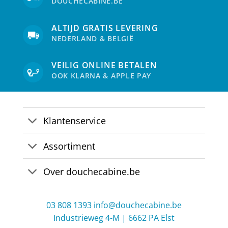
DOUCHECABINE.BE
worden
wor
op
op
de
de
ALTIJD GRATIS LEVERING
productpagina
pro
NEDERLAND & BELGIË
VEILIG ONLINE BETALEN
OOK KLARNA & APPLE PAY
Klantenservice
Assortiment
Over douchecabine.be
03 808 1393
info@douchecabine.be
Industrieweg 4-M | 6662 PA Elst