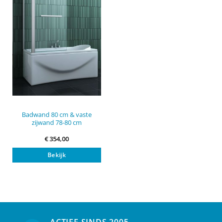
Badwand 80 cm & vaste
zijwand 78-80 cm
€
354,00
Bekijk
ACTIEF SINDS 2005