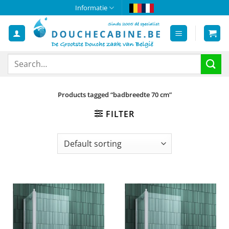
Skip
Informatie
to
content
Search
for:
Products tagged “badbreedte 70 cm”
FILTER