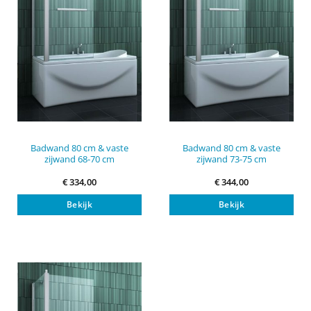
Badwand 80 cm & vaste
Badwand 80 cm & vaste
zijwand 68-70 cm
zijwand 73-75 cm
€
334,00
€
344,00
Bekijk
Bekijk