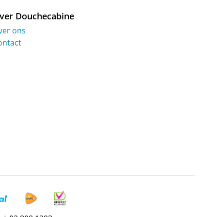
ver Douchecabine
ver ons
ontact