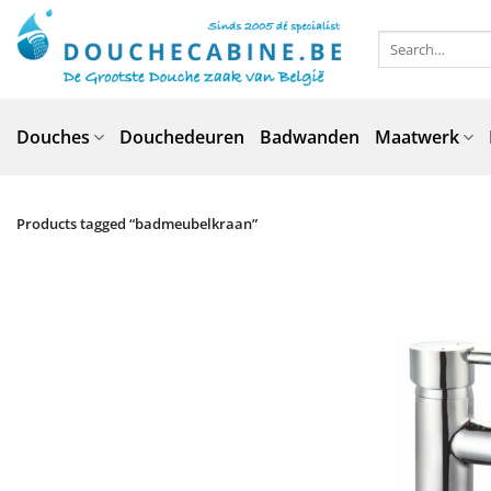
Skip
to
Search
for:
content
Douches
Douchedeuren
Badwanden
Maatwerk
Products tagged “badmeubelkraan”