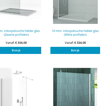
m. Inloopdouche helder glas
10 mm. Inloopdouche helder glas
(Zwarte profielen)
(Witte profielen)
Vanaf:
€
334,00
Vanaf:
€
334,00
Dit
Dit
Bekijk
Bekijk
product
pro
heeft
heef
meerdere
mee
variaties.
vari
Deze
Dez
optie
opti
kan
kan
gekozen
gek
worden
wor
op
op
de
de
na
productpagina
pro