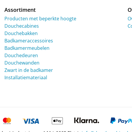
de
productpagina
Assortiment
O
Producten met beperkte hoogte
O
Douchecabines
C
Douchebakken
Badkameraccessoires
Badkamermeubelen
Douchedeuren
Douchewanden
Zwart in de badkamer
Installatiemateriaal