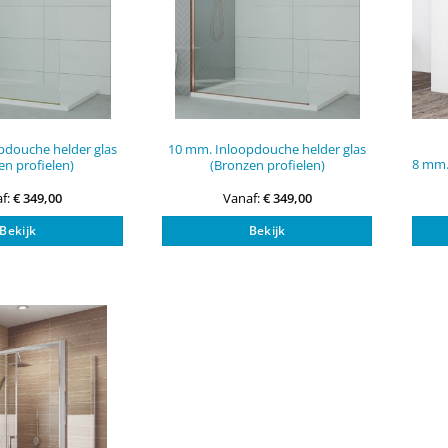
pdouche helder glas
10 mm. Inloopdouche helder glas
8 mm.
n profielen)
(Bronzen profielen)
f:
€
349,00
Vanaf:
€
349,00
Dit
Dit
Bekijk
Bekijk
product
product
heeft
heeft
meerdere
meerdere
variaties.
variaties.
Deze
Deze
optie
optie
kan
kan
gekozen
gekozen
worden
worden
op
op
de
de