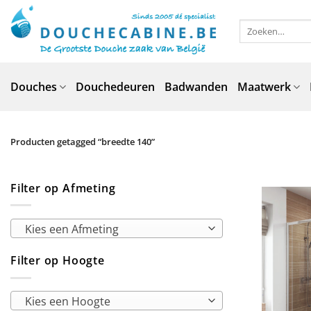
Ga
naar
Zoeken
naar:
inhoud
Douches
Douchedeuren
Badwanden
Maatwerk
Producten getagged “breedte 140”
Filter op Afmeting
Kies een Afmeting
Filter op Hoogte
Kies een Hoogte