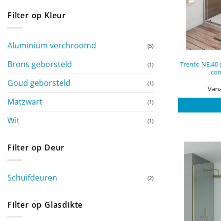
Filter op Kleur
Aluminium verchroomd
(5)
Brons geborsteld
Trento NE.40 
(1)
com
Goud geborsteld
(1)
Vana
Matzwart
(1)
Wit
(1)
Filter op Deur
Schuifdeuren
(2)
Filter op Glasdikte