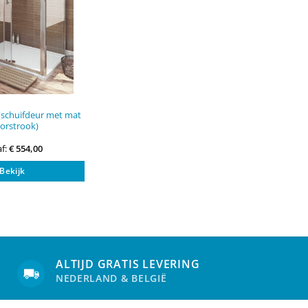
productpagina
productpagi
(schuifdeur met mat
orstrook)
f:
€
554,00
Dit
Bekijk
product
heeft
meerdere
variaties.
Deze
optie
kan
ALTIJD GRATIS LEVERING
gekozen
NEDERLAND & BELGIË
worden
op