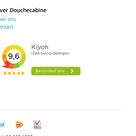
ver Douchecabine
ver ons
ontact