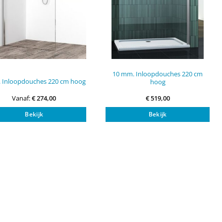
10 mm. Inloopdouches 220 cm
 Inloopdouches 220 cm hoog
hoog
Vanaf:
€
274,00
€
519,00
Dit
Bekijk
Bekijk
product
heeft
meerdere
variaties.
Deze
optie
kan
gekozen
worden
op
de