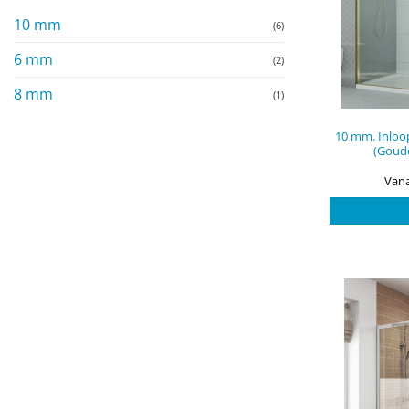
10 mm
(6)
6 mm
(2)
8 mm
(1)
10 mm. Inloo
(Goude
Vana