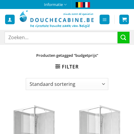
Ga
Informatie
naar
inhoud
Zoeken
naar:
Producten getagged “budgetprijs”
FILTER