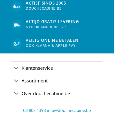
ACTIEF SINDS 2005
gekozen
gek
DOUCHECABINE.BE
worden
wor
op
op
de
de
ALTIJD GRATIS LEVERING
productpagina
pro
NEDERLAND & BELGIË
VEILIG ONLINE BETALEN
OOK KLARNA & APPLE PAY
Klantenservice
Assortiment
Over douchecabine.be
03 808 1393
info@douchecabine.be