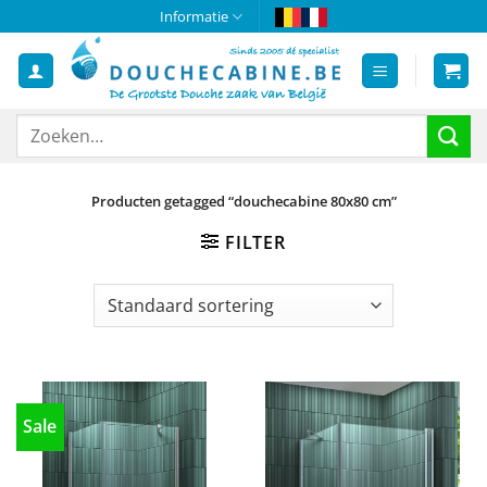
Ga
Informatie
naar
inhoud
Zoeken
naar:
Producten getagged “douchecabine 80x80 cm”
FILTER
Sale