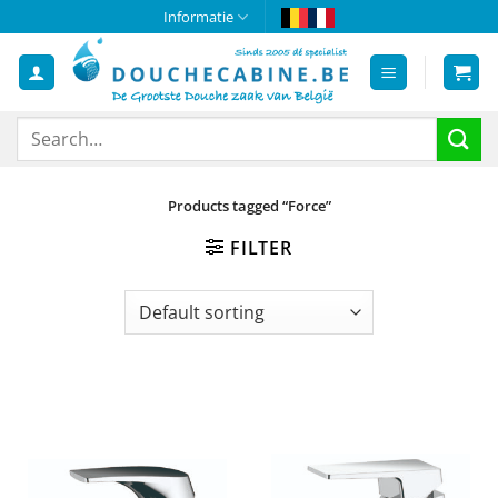
Skip
Informatie
to
content
Search
for:
Products tagged “Force”
FILTER