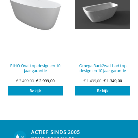
RIHO Oval top design en 10
Omega Back2wall bad top
jaar garantie
design en 10 jaar garantie
Original
Current
Original
Current
€
3.499,00
€
2.999,00
€
1.499,00
€
1.349,00
price
price
price
price
was:
is:
was:
is:
Bekijk
Bekijk
€ 3.499,00.
€ 2.999,00.
€ 1.499,00.
€ 1.349,0
ACTIEF SINDS 2005