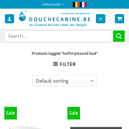
Skip
Informatie
to
content
Search
for:
Products tagged “halfvrijstaand bad”
FILTER
Sale
Sale