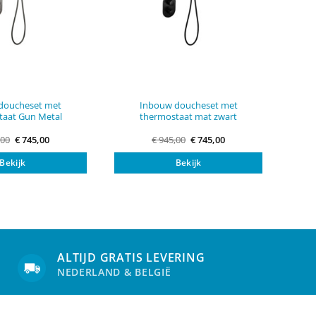
doucheset met
Inbouw doucheset met
taat Gun Metal
thermostaat mat zwart
Original
Current
Original
Current
,00
€
745,00
€
945,00
€
745,00
price
price
price
price
was:
is:
was:
is:
Bekijk
Bekijk
€ 945,00.
€ 745,00.
€ 945,00.
€ 745,00.
ALTIJD GRATIS LEVERING
NEDERLAND & BELGIË