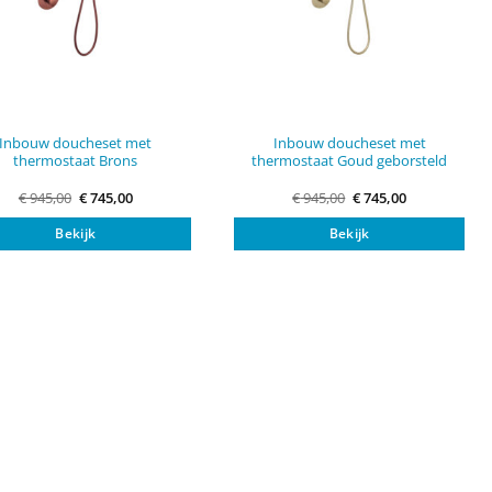
Inbouw doucheset met
Inbouw doucheset met
thermostaat Brons
thermostaat Goud geborsteld
Original
Current
Original
Current
€
945,00
€
745,00
€
945,00
€
745,00
price
price
price
price
was:
is:
was:
is:
Bekijk
Bekijk
€ 945,00.
€ 745,00.
€ 945,00.
€ 745,00.