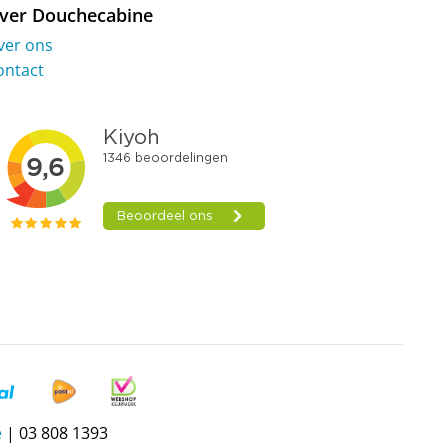
ver Douchecabine
ver ons
ontact
e
| 03 808 1393