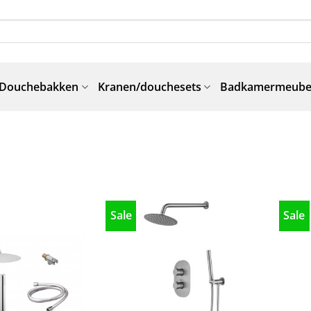
Douchebakken
Kranen/douchesets
Badkamermeube
Sale
Sale