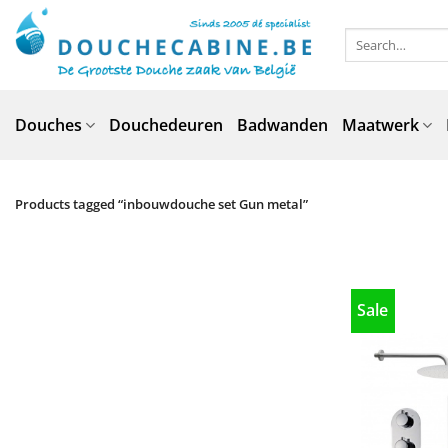
Skip
to
Search
for:
content
Douches
Douchedeuren
Badwanden
Maatwerk
Products tagged “inbouwdouche set Gun metal”
Sale