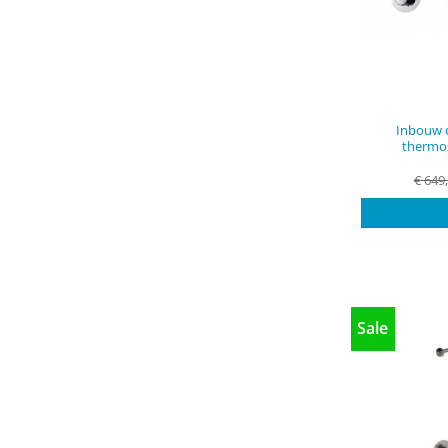
Inbouw 
thermo
€
649
Sale