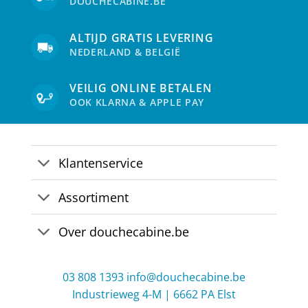
DOUCHECABINE.BE
worden
op
de
ALTIJD GRATIS LEVERING
productpagina
NEDERLAND & BELGIË
VEILIG ONLINE BETALEN
OOK KLARNA & APPLE PAY
Klantenservice
Assortiment
Over douchecabine.be
03 808 1393
info@douchecabine.be
Industrieweg 4-M | 6662 PA Elst