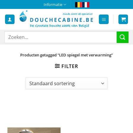
Ga
Informatie
naar
inhoud
Zoeken
naar:
Producten getagged “LED spiegel met verwarming”
FILTER