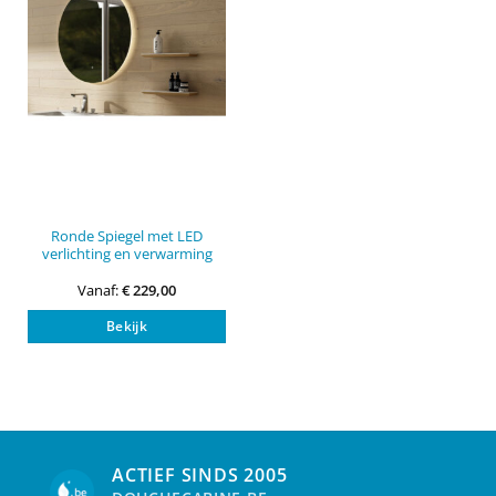
Ronde Spiegel met LED
verlichting en verwarming
Vanaf:
€
229,00
Dit
Bekijk
product
heeft
meerdere
variaties.
Deze
optie
kan
ACTIEF SINDS 2005
gekozen