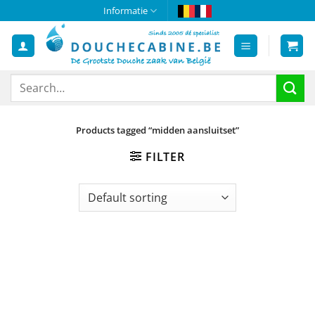
Skip
Informatie
to
content
Search
for:
Products tagged “midden aansluitset”
FILTER