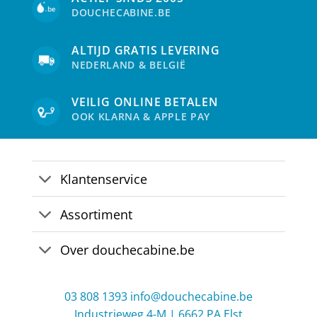
be
be
DOUCHECABINE.BE
chosen
cho
on
on
the
the
ALTIJD GRATIS LEVERING
product
pro
NEDERLAND & BELGIË
page
pag
VEILIG ONLINE BETALEN
OOK KLARNA & APPLE PAY
Klantenservice
Assortiment
Over douchecabine.be
03 808 1393
info@douchecabine.be
Industrieweg 4-M | 6662 PA Elst