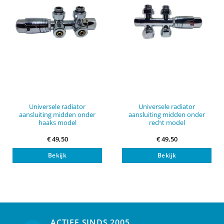
Universele radiator
Universele radiator
aansluiting midden onder
aansluiting midden onder
haaks model
recht model
€
49,50
€
49,50
This
This
Bekijk
Bekijk
product
pro
has
has
multiple
mult
variants.
vari
The
The
options
opt
may
ma
ACTIEF SINDS 2005