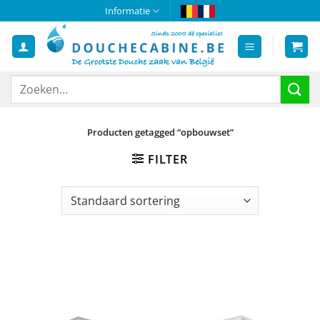
Ga
Informatie
naar
inhoud
Zoeken
naar:
Producten getagged “opbouwset”
FILTER