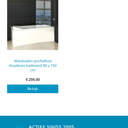
Wiesbaden profielloze
draaibare badwand 80 x 150
cm
€
259,00
Bekijk
ACTIEF SINDS 2005