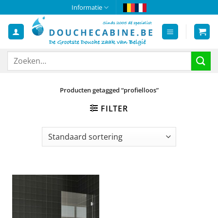
Ga
Informatie
naar
inhoud
Zoeken
naar:
Producten getagged “profielloos”
FILTER