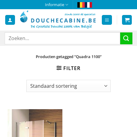
Ga
Informatie
naar
inhoud
Zoeken
naar:
Producten getagged “Quadra 1100”
FILTER