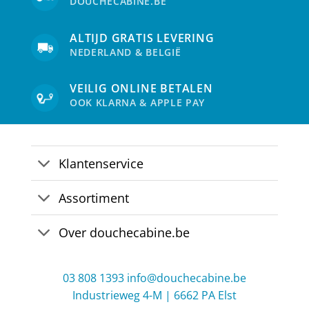
DOUCHECABINE.BE
worden
op
de
ALTIJD GRATIS LEVERING
productpagina
NEDERLAND & BELGIË
VEILIG ONLINE BETALEN
OOK KLARNA & APPLE PAY
Klantenservice
Assortiment
Over douchecabine.be
03 808 1393
info@douchecabine.be
Industrieweg 4-M | 6662 PA Elst