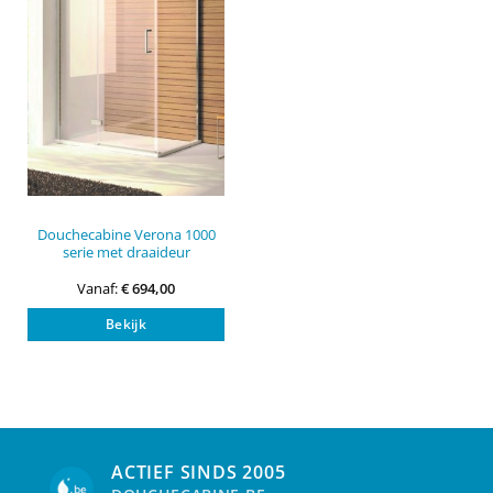
Douchecabine Verona 1000
serie met draaideur
Vanaf:
€
694,00
Dit
Bekijk
product
heeft
meerdere
variaties.
Deze
optie
kan
ACTIEF SINDS 2005
gekozen