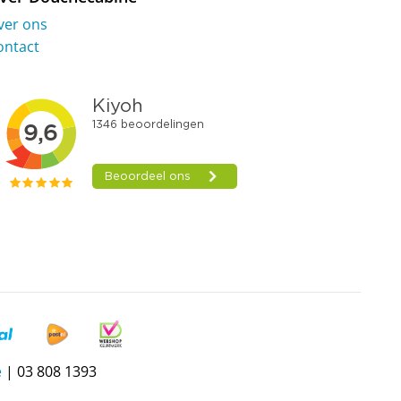
ver ons
ontact
e
| 03 808 1393