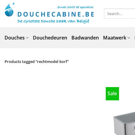
Skip
to
Search
for:
content
Douches
Douchedeuren
Badwanden
Maatwerk
Products tagged “rechtmodel korf”
Sale