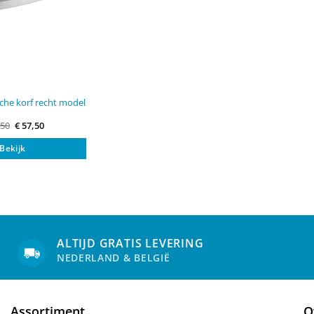
he korf recht model
Original
Current
,50
€
57,50
price
price
was:
is:
Bekijk
€ 69,50.
€ 57,50.
ALTIJD GRATIS LEVERING
NEDERLAND & BELGIË
Assortiment
O