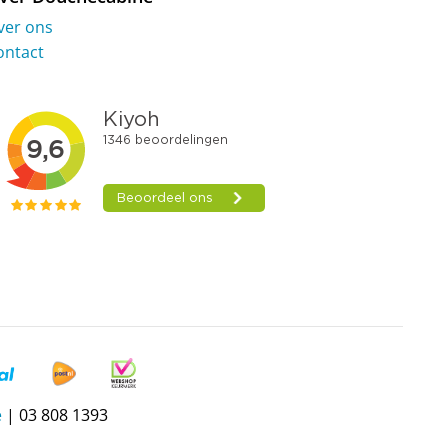
ver ons
ontact
e
| 03 808 1393