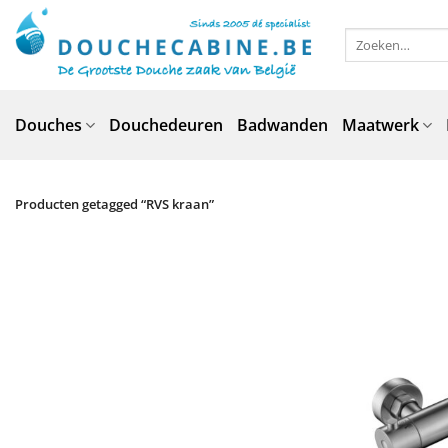
Ga
naar
Zoeken
naar:
inhoud
Douches
Douchedeuren
Badwanden
Maatwerk
Producten getagged “RVS kraan”