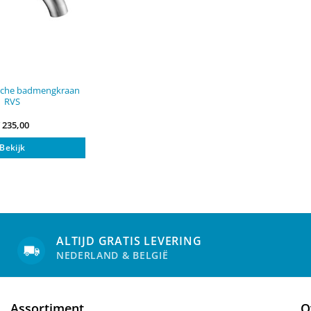
sche badmengkraan
RVS
€
235,00
Bekijk
ALTIJD GRATIS LEVERING
NEDERLAND & BELGIË
Assortiment
O