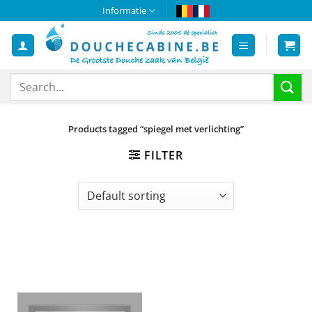
Skip
Informatie
to
content
Search
for:
Products tagged “spiegel met verlichting”
FILTER