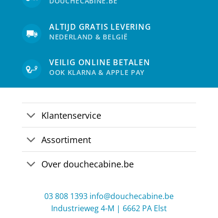
DOUCHECABINE.BE
chosen
on
the
ALTIJD GRATIS LEVERING
product
NEDERLAND & BELGIË
page
VEILIG ONLINE BETALEN
OOK KLARNA & APPLE PAY
Klantenservice
Assortiment
Over douchecabine.be
03 808 1393
info@douchecabine.be
Industrieweg 4-M | 6662 PA Elst