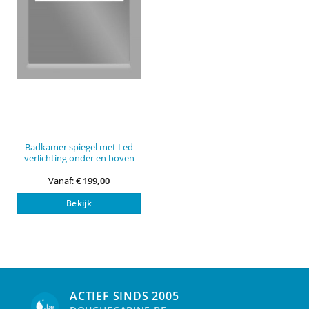
Badkamer spiegel met Led
verlichting onder en boven
Vanaf:
€
199,00
This
Bekijk
product
has
multiple
variants.
The
options
may
ACTIEF SINDS 2005
be