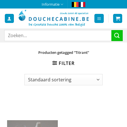
Ga
Informatie
naar
inhoud
Zoeken
naar:
Producten getagged “Titrant”
FILTER