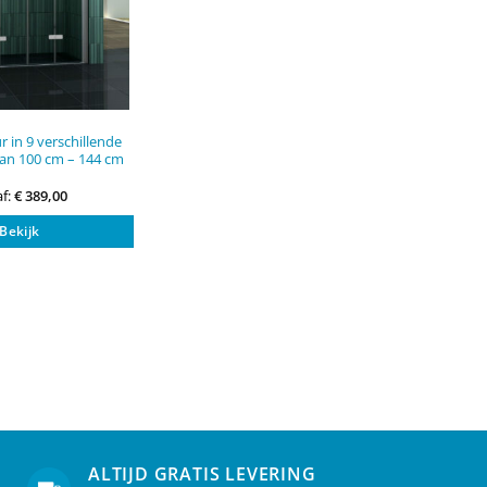
 in 9 verschillende
an 100 cm – 144 cm
f:
€
389,00
Dit
Bekijk
product
heeft
meerdere
variaties.
Deze
optie
kan
gekozen
worden
op
de
ALTIJD GRATIS LEVERING
productpagina