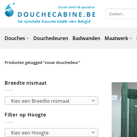
Ga
naar
Zoeken
naar:
inhoud
Douches
Douchedeuren
Badwanden
Maatwerk
Producten getagged “vouw douchedeur”
Breedte nismaat
Kies een Breedte nismaat
Filter op Hoogte
Kies een Hoogte