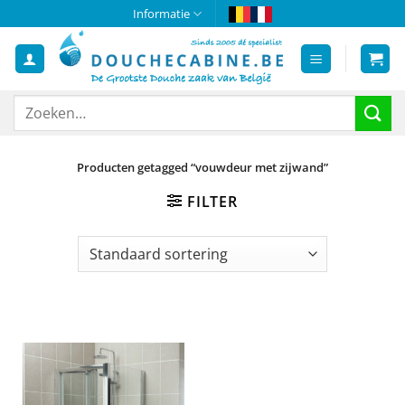
Ga
Informatie
naar
inhoud
Zoeken
naar:
Producten getagged “vouwdeur met zijwand”
FILTER