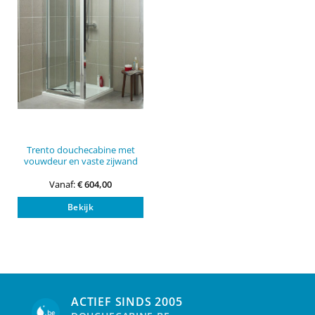
Trento douchecabine met
vouwdeur en vaste zijwand
Vanaf:
€
604,00
Dit
Bekijk
product
heeft
meerdere
variaties.
Deze
optie
kan
ACTIEF SINDS 2005
gekozen