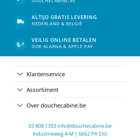
DOUCHECABINE.BE
worden
op
de
ALTIJD GRATIS LEVERING
productpagina
NEDERLAND & BELGIË
VEILIG ONLINE BETALEN
OOK KLARNA & APPLE PAY
Klantenservice
Assortiment
Over douchecabine.be
03 808 1393
info@douchecabine.be
Industrieweg 4-M | 6662 PA Elst