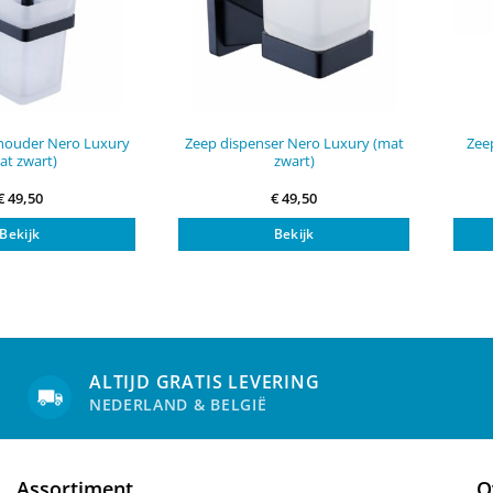
 houder Nero Luxury
Zeep dispenser Nero Luxury (mat
Zee
at zwart)
zwart)
€
49,50
€
49,50
Bekijk
Bekijk
ALTIJD GRATIS LEVERING
NEDERLAND & BELGIË
Assortiment
O