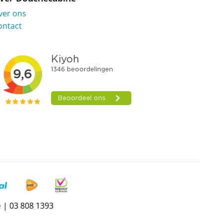
ver ons
ontact
e
| 03 808 1393