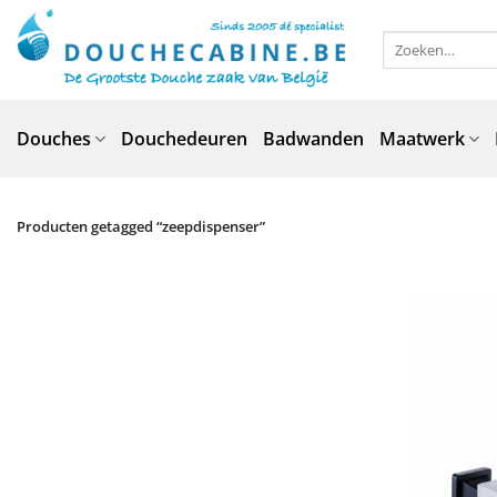
Ga
naar
Zoeken
naar:
inhoud
Douches
Douchedeuren
Badwanden
Maatwerk
Producten getagged “zeepdispenser”