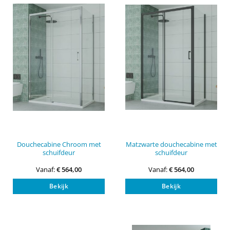
kan
kan
gekozen
gek
worden
wor
op
op
de
de
productpagina
pro
Douchecabine Chroom met
Matzwarte douchecabine met
schuifdeur
schuifdeur
Vanaf:
€
564,00
Vanaf:
€
564,00
Dit
Dit
Bekijk
Bekijk
product
pro
heeft
heef
meerdere
mee
variaties.
vari
Deze
Dez