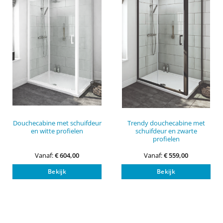
gekozen
gek
worden
wor
op
op
de
de
productpagina
pro
Douchecabine met schuifdeur
Trendy douchecabine met
en witte profielen
schuifdeur en zwarte
profielen
Vanaf:
€
604,00
Vanaf:
€
559,00
Dit
Dit
Bekijk
Bekijk
product
pro
heeft
heef
meerdere
mee
variaties.
vari
Deze
Dez
optie
opti