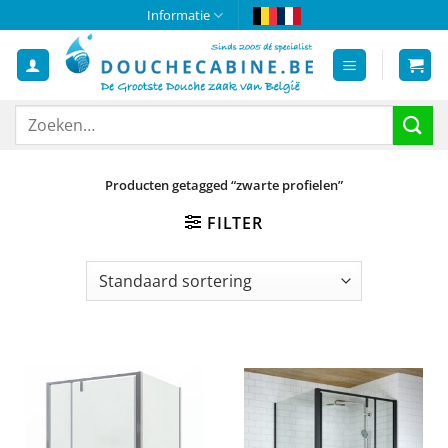
Ga
Informatie
naar
inhoud
Zoeken
naar:
Producten getagged “zwarte profielen”
FILTER