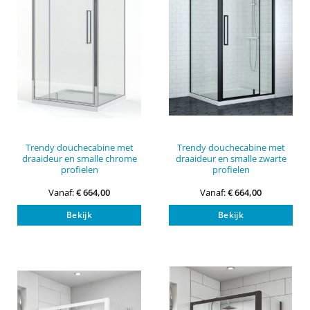
Trendy douchecabine met
Trendy douchecabine met
draaideur en smalle chrome
draaideur en smalle zwarte
profielen
profielen
Vanaf:
€
664,00
Vanaf:
€
664,00
Dit
Dit
Bekijk
Bekijk
product
pro
heeft
heef
meerdere
mee
variaties.
vari
Deze
Dez
optie
opti
kan
kan