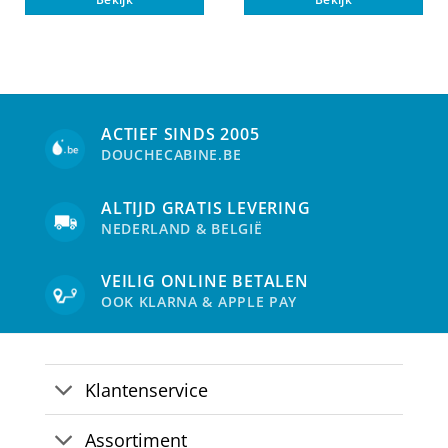
product
pro
heeft
heef
meerdere
mee
variaties.
vari
Deze
Dez
optie
opti
kan
kan
ACTIEF SINDS 2005
gekozen
gek
DOUCHECABINE.BE
worden
wor
op
op
de
de
ALTIJD GRATIS LEVERING
productpagina
pro
NEDERLAND & BELGIË
VEILIG ONLINE BETALEN
OOK KLARNA & APPLE PAY
Klantenservice
Assortiment