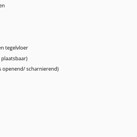
en
n tegelvloer
 plaatsbaar)
ts openend/ scharnierend)