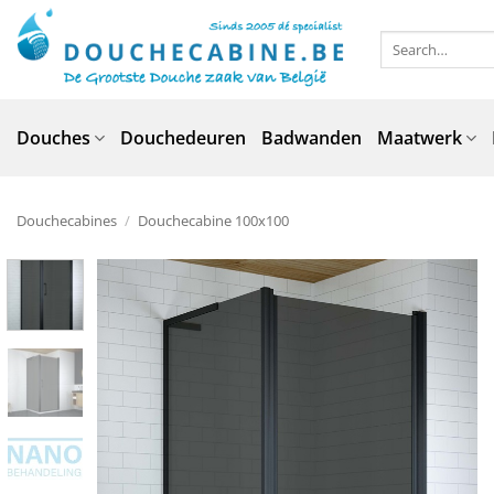
Skip
to
Search
for:
content
Douches
Douchedeuren
Badwanden
Maatwerk
Douchecabines
/
Douchecabine 100x100