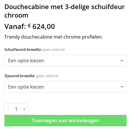
Douchecabine met 3-delige schuifdeur
chroom
Vanaf:
624,00
€
Trendy douchecabine met chrome profielen.
Schuifwand-breedte
:
geen selectie
Zijwand-breedte
:
geen selectie
Douchecabine met 3-delige schuifdeur chroom aantal
Toevoegen aan winkelwagen