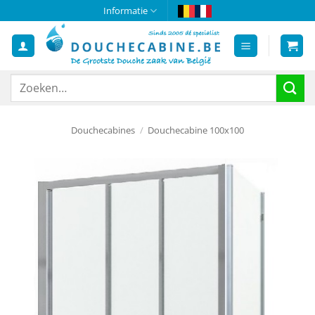
Ga
Informatie
naar
inhoud
Zoeken
naar:
Douchecabines
/
Douchecabine 100x100