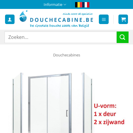
Ga
Informatie
naar
inhoud
Zoeken
naar:
Douchecabines