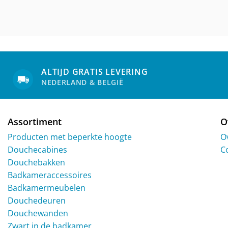
ALTIJD GRATIS LEVERING
NEDERLAND & BELGIË
Assortiment
O
Producten met beperkte hoogte
O
Douchecabines
C
Douchebakken
Badkameraccessoires
Badkamermeubelen
Douchedeuren
Douchewanden
Zwart in de badkamer