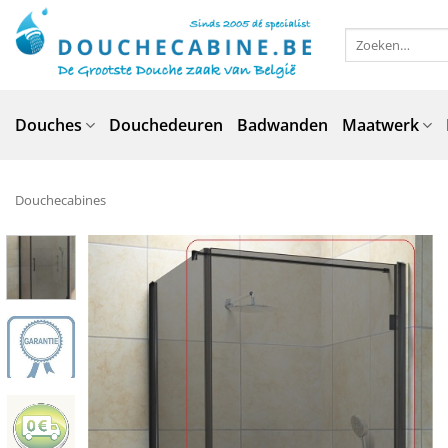
Ga
naar
Zoeken
naar:
inhoud
Douches
Douchedeuren
Badwanden
Maatwerk
Douchecabines