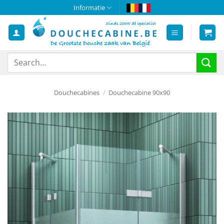
Skip
Informatie
to
content
Search
for:
Douchecabines
/
Douchecabine 90x90