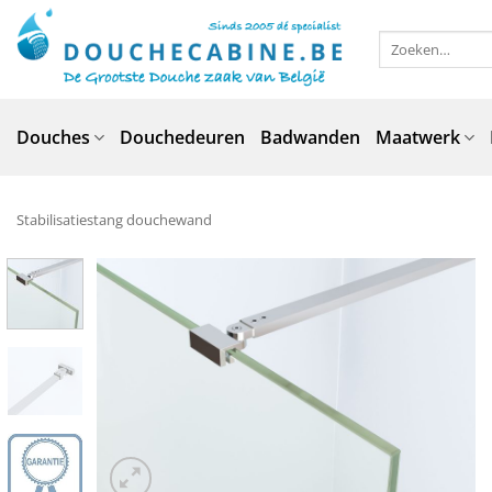
Ga
naar
Zoeken
naar:
inhoud
Douches
Douchedeuren
Badwanden
Maatwerk
Stabilisatiestang douchewand