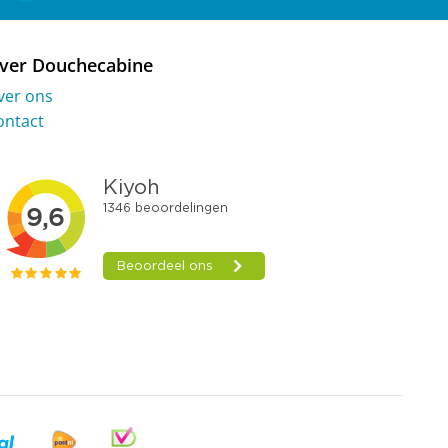
ver Douchecabine
ver ons
ontact