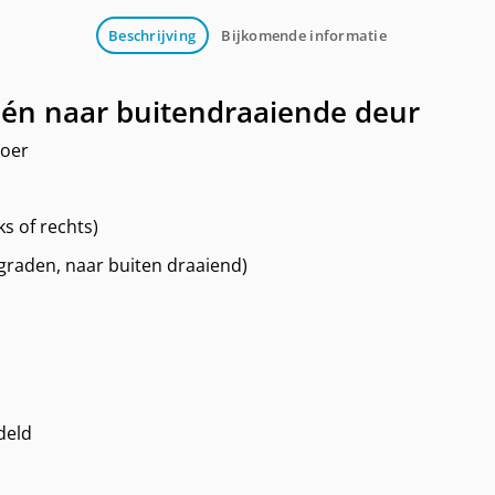
Beschrijving
Bijkomende informatie
én naar buitendraaiende deur
loer
ks of rechts)
 graden, naar buiten draaiend)
deld