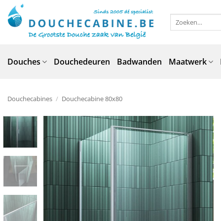
Ga
naar
Zoeken
naar:
inhoud
Douches
Douchedeuren
Badwanden
Maatwerk
Douchecabines
/
Douchecabine 80x80