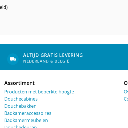
eld)
ALTIJD GRATIS LEVERING
NEDERLAND & BELGIË
Assortiment
O
Producten met beperkte hoogte
O
Douchecabines
C
Douchebakken
Badkameraccessoires
Badkamermeubelen
Douchedeuren