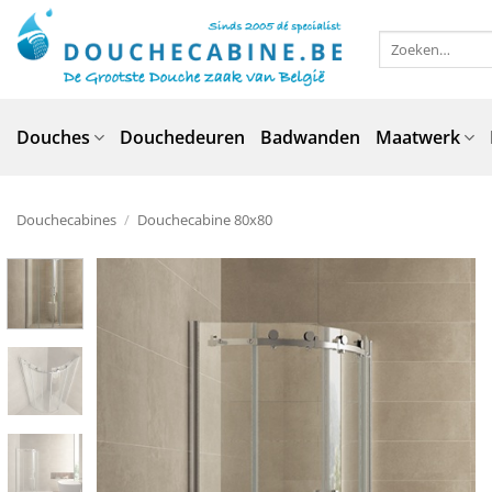
Ga
naar
Zoeken
naar:
inhoud
Douches
Douchedeuren
Badwanden
Maatwerk
Douchecabines
/
Douchecabine 80x80