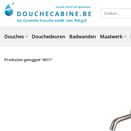
Ga
naar
Zoeken
naar:
inhoud
Douches
Douchedeuren
Badwanden
Maatwerk
Producten getagged “4011”