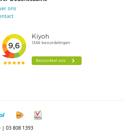
ver ons
ontact
e
| 03 808 1393