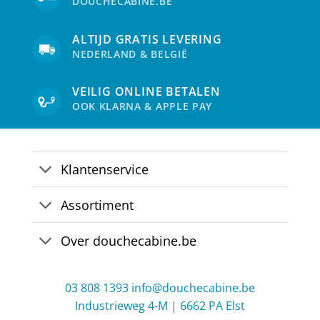
DOUCHECABINE.BE
worden
wor
op
op
de
de
ALTIJD GRATIS LEVERING
productpagina
pro
NEDERLAND & BELGIË
VEILIG ONLINE BETALEN
OOK KLARNA & APPLE PAY
Klantenservice
Assortiment
Over douchecabine.be
03 808 1393
info@douchecabine.be
Industrieweg 4-M | 6662 PA Elst