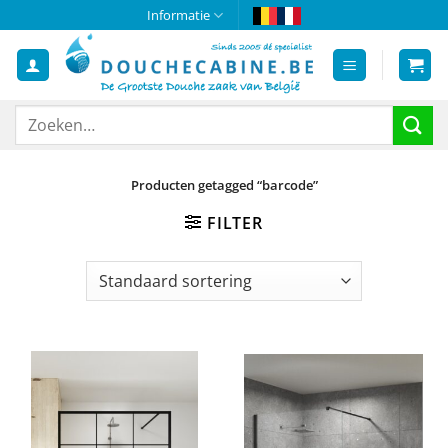
Ga
Informatie
naar
inhoud
Zoeken
naar:
Producten getagged “barcode”
FILTER