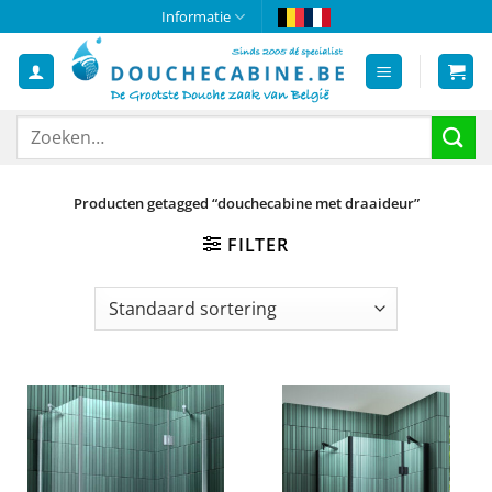
Ga
Informatie
naar
inhoud
Zoeken
naar:
Producten getagged “douchecabine met draaideur”
FILTER