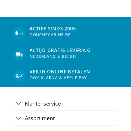
meerdere
variaties.
Deze
optie
kan
ACTIEF SINDS 2005
gekozen
DOUCHECABINE.BE
worden
op
de
ALTIJD GRATIS LEVERING
productpagina
NEDERLAND & BELGIË
VEILIG ONLINE BETALEN
OOK KLARNA & APPLE PAY
Klantenservice
Assortiment