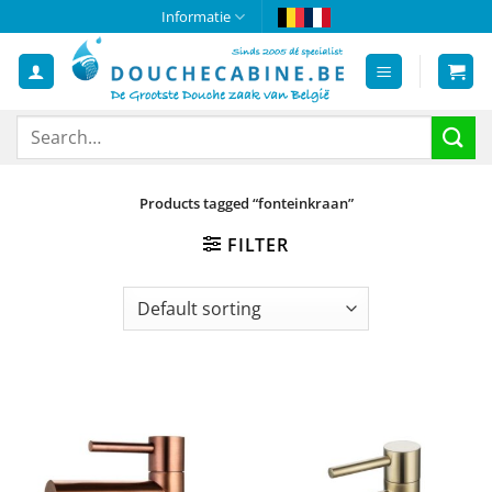
Skip
Informatie
to
content
Search
for:
Products tagged “fonteinkraan”
FILTER