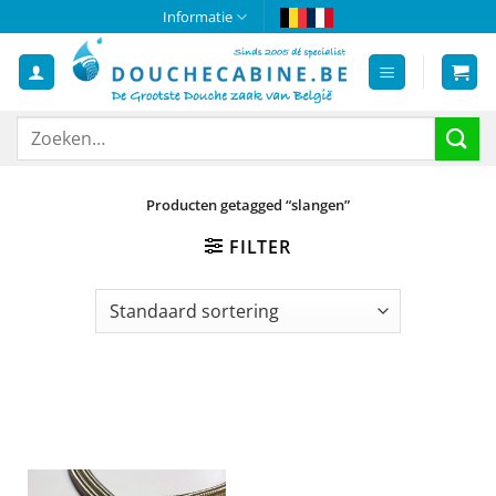
Ga
Informatie
naar
inhoud
Zoeken
naar:
Producten getagged “slangen”
FILTER